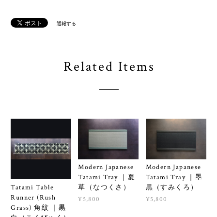
通報する
Related Items
Modern Japanese
Modern Japanese
Tatami Tray ｜夏
Tatami Tray ｜墨
Tatami Table
草（なつくさ）
黒（すみくろ）
Runner (Rush
¥5,800
¥5,800
Grass) 角紋 ｜黒