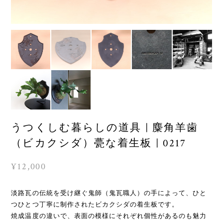
うつくしむ暮らしの道具 | 麋角羊歯
（ビカクシダ）甍な着生板 | 0217
¥12,000
淡路瓦の伝統を受け継ぐ鬼師（鬼瓦職人）の手によって、ひと
つひとつ丁寧に制作されたビカクシダの着生板です。
焼成温度の違いで、表面の模様にそれぞれ個性があるのも魅力