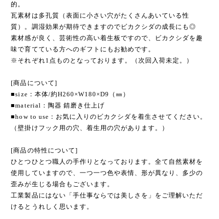
的。
瓦素材は多孔質（表面に小さい穴がたくさんあいている性
質）。調湿効果が期待できますのでビカクシダの成長にも◎
素材感が良く、芸術性の高い着生板ですので、ビカクシダを趣
味で育てている方へのギフトにもお勧めです。
※それぞれ1点ものとなっております。（次回入荷未定。）
[商品について]
■size：本体/約H260×W180×D9（㎜）
■material：陶器 錆磨き仕上げ
■how to use：お気に入りのビカクシダを着生させてください。
（壁掛けフック用の穴、着生用の穴があります。）
[商品の特性について]
ひとつひとつ職人の手作りとなっております。全て自然素材を
使用していますので、一つ一つ色や表情、形が異なり、多少の
歪みが生じる場合もございます。
工業製品にはない「手仕事ならでは美しさを」をご理解いただ
けるとうれしく思います。